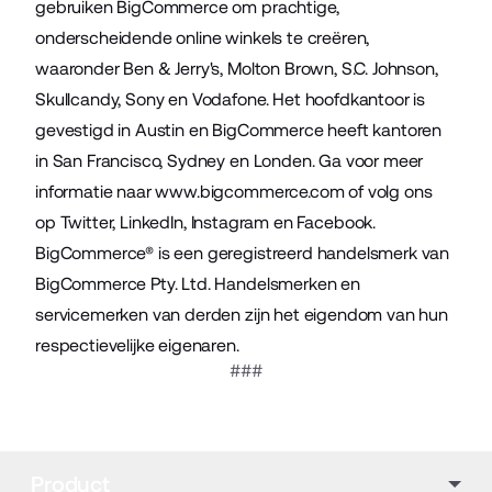
gebruiken BigCommerce om prachtige,
onderscheidende online winkels te creëren,
waaronder Ben & Jerry's, Molton Brown, S.C. Johnson,
Skullcandy, Sony en Vodafone. Het hoofdkantoor is
gevestigd in Austin en BigCommerce heeft kantoren
in San Francisco, Sydney en Londen. Ga voor meer
informatie naar
www.bigcommerce.com
of volg ons
op
Twitter
,
LinkedIn
,
Instagram
en
Facebook
.
BigCommerce® is een geregistreerd handelsmerk van
BigCommerce Pty. Ltd. Handelsmerken en
servicemerken van derden zijn het eigendom van hun
respectievelijke eigenaren.
###
Product