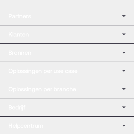
Partners
Klanten
Bronnen
Oplossingen per use case
Oplossingen per branche
Bedrijf
Helpcentrum