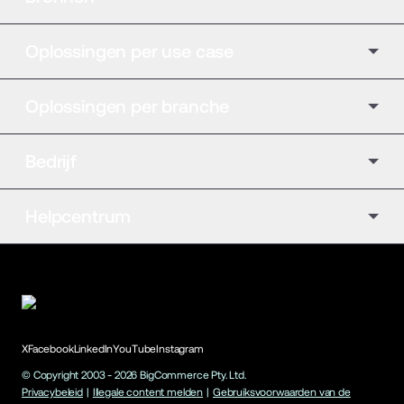
Oplossingen per use case
Oplossingen per branche
Bedrijf
Helpcentrum
X
Facebook
LinkedIn
YouTube
Instagram
© Copyright 2003 -
2026
BigCommerce Pty. Ltd.
Privacybeleid
|
Illegale content melden
|
Gebruiksvoorwaarden van de