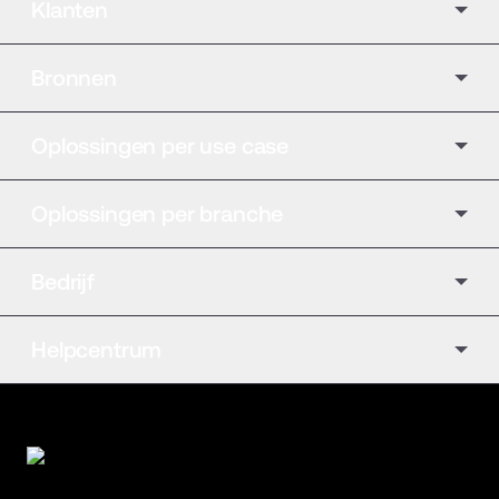
Klanten
Bronnen
Oplossingen per use case
Oplossingen per branche
Bedrijf
Helpcentrum