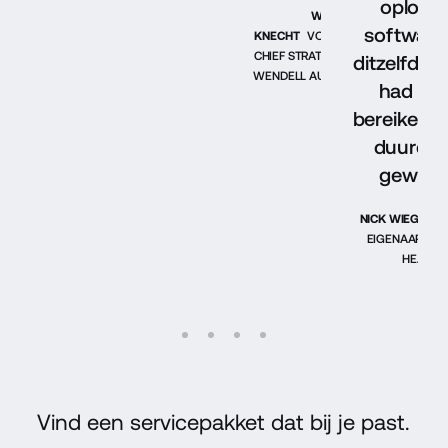
oplossi
WILL
software
KNECHT
VOORZITTER EN
CHIEF STRATEGY OFFICER,
ditzelfde 
WENDELL AUGUST FORGE
had wil
bereiken, 
duurder 
geweest
NICK WIEGAND
EIGENAAR, PR
HEALTH
Vind een servicepakket dat bij je past.