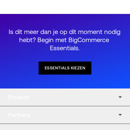
Is dit meer dan je op dit moment nodig 
hebt? Begin met BigCommerce 
Essentials.
ESSENTIALS KIEZEN
Product
Partners