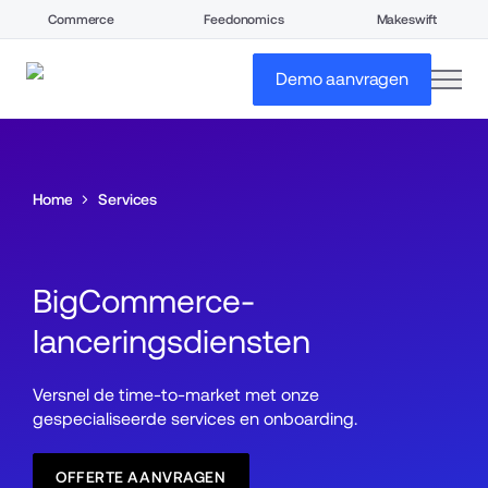
Commerce
Feedonomics
Makeswift
open
Demo aanvragen
Home
Services
BigCommerce-
lanceringsdiensten
Versnel de time-to-market met onze 
gespecialiseerde services en onboarding.
OFFERTE AANVRAGEN