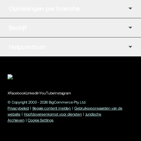
Oplossingen per branche
Bedrijf
Helpcentrum
X
Facebook
LinkedIn
YouTube
Instagram
© Copyright 2003 -
2026
BigCommerce Pty. Ltd.
Privacybeleid
|
Illegale content melden
|
Gebruiksvoorwaarden van de
website
|
Hoofdovereenkomst voor diensten
|
Juridische
Archieven
|
Cookie Settings