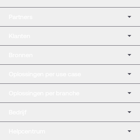
Partners
Klanten
Bronnen
Oplossingen per use case
Oplossingen per branche
Bedrijf
Helpcentrum