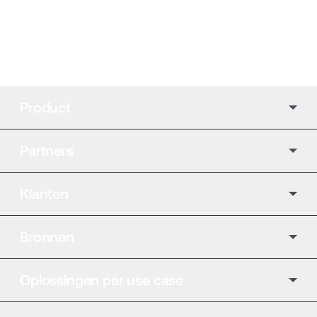
Product
Partners
Klanten
Bronnen
Oplossingen per use case