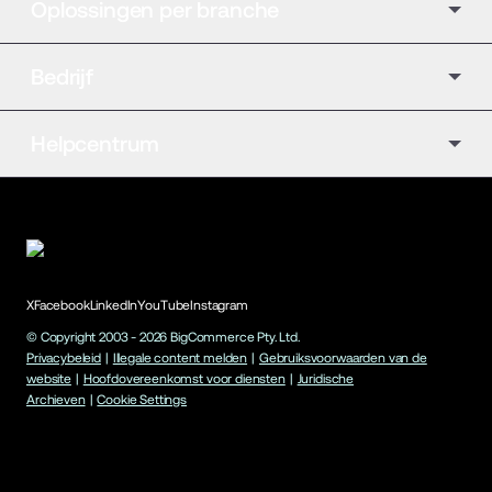
Oplossingen per branche
Bedrijf
Helpcentrum
X
Facebook
LinkedIn
YouTube
Instagram
© Copyright 2003 -
2026
BigCommerce Pty. Ltd.
Privacybeleid
|
Illegale content melden
|
Gebruiksvoorwaarden van de
website
|
Hoofdovereenkomst voor diensten
|
Juridische
Archieven
|
Cookie Settings