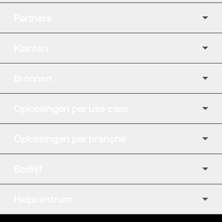
Partners
Klanten
Bronnen
Oplossingen per use case
Oplossingen per branche
Bedrijf
Helpcentrum