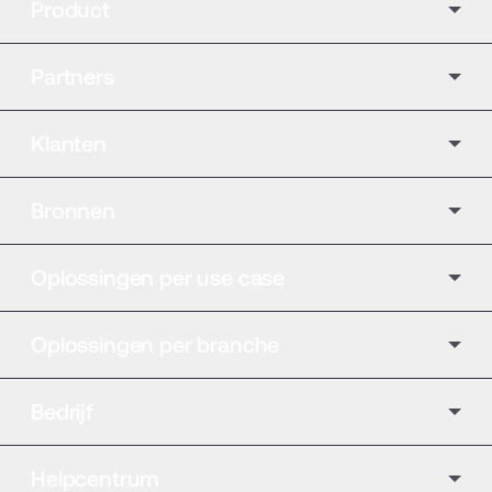
Product
Partners
Klanten
Bronnen
Oplossingen per use case
Oplossingen per branche
Bedrijf
Helpcentrum