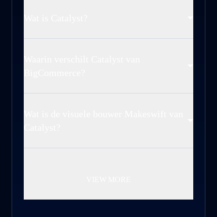
Wat is Catalyst?
Waarin verschilt Catalyst van
BigCommerce?
Wat is de visuele bouwer Makeswift van
Catalyst?
VIEW MORE