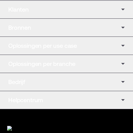
Klanten
Bronnen
Oplossingen per use case
Oplossingen per branche
Bedrijf
Helpcentrum