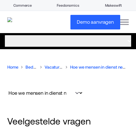
Commerce
Feedonomics
Makeswift
open
Demo aanvragen
open menu
Home
Bedrijf
Vacatures
Hoe we mensen in dienst nemen
Veelgestelde vragen