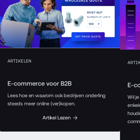
ARTIKELEN
ARTI
E-commerce voor B2B
E-c
Lees hoe en waarom ook bedrijven onderling
Wil j
steeds meer online (ver)kopen.
enkel
houde
Artikel Lezen
comme